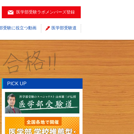
医学部受験ラボメンバーズ登録
部受験に役立つ動画
医学部受験道
PICK UP