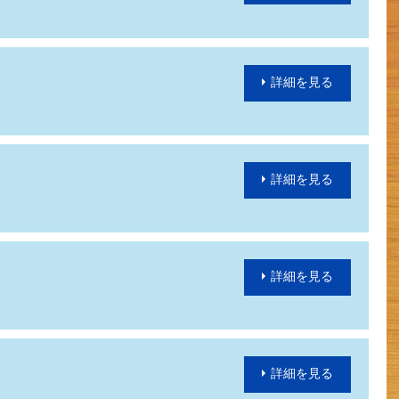
詳細を見る
詳細を見る
詳細を見る
詳細を見る