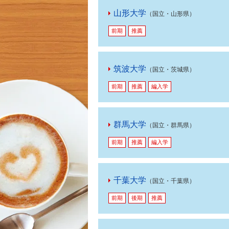
山形大学
（国立・山形県）
前期
推薦
筑波大学
（国立・茨城県）
前期
推薦
編入学
群馬大学
（国立・群馬県）
前期
推薦
編入学
千葉大学
（国立・千葉県）
前期
後期
推薦