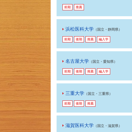
前期
推薦
浜松医科大学
（国立・静岡県）
前期
後期
推薦
編入学
名古屋大学
（国立・愛知県）
前期
後期
推薦
編入学
三重大学
（国立・三重県）
前期
後期
推薦
滋賀医科大学
（国立・滋賀県）