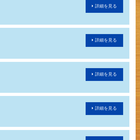
詳細を見る
詳細を見る
詳細を見る
詳細を見る