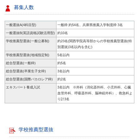
募集人数
一般選抜A(4科目型)
一般枠 約54名、兵庫県推薦入学制度枠 3名
一般選抜B(
英語資格試験活用型
)
約10名
学校推薦型選抜(一般公募制)
約23名(関西学院高等部からの学校推薦型選抜(特
別選抜)3名以内を含む)
学校推薦型選抜(地域指定制)
5名以内
総合型選抜(一般枠)
約5名
総合型選抜(卒業生子女枠)
3名以内
総合型選抜(国際バカロレア枠)
約2名
エキスパート養成入試
3名以内 ※外科（消化器外科、小児外科、心臓
血管外科、呼吸器外科、脳神経外科）、救急科よ
り計3名
学校推薦型選抜