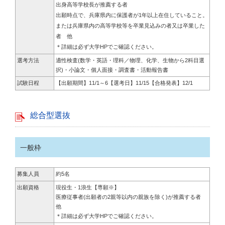
出身高等学校長が推薦する者
出願時点で、兵庫県内に保護者が1年以上在住していること。
または兵庫県内の高等学校等を卒業見込みの者又は卒業した
者 他
＊詳細は必ず大学HPでご確認ください。
選考方法
適性検査(数学・英語・理科／物理、化学、生物から2科目選
択)・小論文・個人面接・調査書・活動報告書
試験日程
【出願期間】11/1～6【選考日】11/15【合格発表】12/1
総合型選抜
一般枠
募集人員
約5名
出願資格
現役生・1浪生【専願※】
医療従事者(出願者の2親等以内の親族を除く)が推薦する者
他
＊詳細は必ず大学HPでご確認ください。