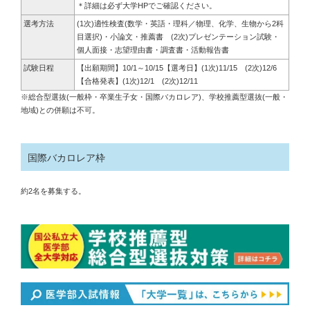
＊詳細は必ず大学HPでご確認ください。
選考方法
(1次)適性検査(数学・英語・理科／物理、化学、生物から2科
目選択)・小論文・推薦書 (2次)プレゼンテーション試験・
個人面接・志望理由書・調査書・活動報告書
試験日程
【出願期間】10/1～10/15【選考日】(1次)11/15 (2次)12/6
【合格発表】(1次)12/1 (2次)12/11
※
総合型選抜(一般枠・卒業生子女・国際バカロレア)、学校推薦型選抜(一般・
地域)との併願は不可。
国際バカロレア枠
約2名を募集する。