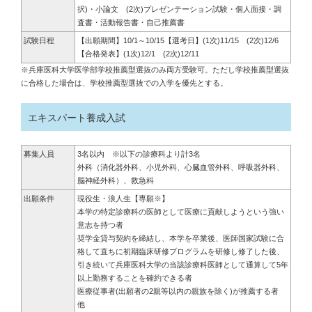
択)・小論文 (2次)プレゼンテーション試験・個人面接・調
査書・活動報告書・自己推薦書
試験日程
【出願期間】10/1～10/15【選考日】(1次)11/15 (2次)12/6
【合格発表】(1次)12/1 (2次)12/11
※兵庫医科大学医学部学校推薦型選抜のみ両方受験可。ただし学校推薦型選抜
に合格した場合は、学校推薦型選抜での入学を優先とする。
エキスパート養成入試
募集人員
3名以内 ※以下の診療科より計3名
外科（消化器外科、小児外科、心臓血管外科、呼吸器外科、
脳神経外科）、救急科
出願条件
現役生・浪人生
【専願※】
本学の特定診療科の医師として医療に貢献しようという強い
意志を持つ者
奨学金貸与契約を締結し、本学を卒業後、医師国家試験に合
格して直ちに初期臨床研修プログラムを研修し修了した後、
引き続いて兵庫医科大学の当該診療科医師として通算して5年
以上勤務することを確約できる者
医療従事者(出願者の2親等以内の親族を除く)が推薦する者
他