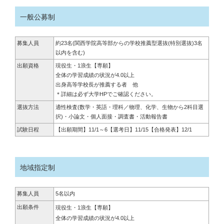
一般公募制
募集人員
約23名(関西学院高等部からの学校推薦型選抜(特別選抜)3名
以内を含む)
出願資格
現役生・1浪生【専願】
全体の学習成績の状況が4.0以上
出身高等学校長が推薦する者 他
＊詳細は必ず大学HPでご確認ください。
選抜方法
適性検査(数学・英語・理科／物理、化学、生物から2科目選
択)・小論文・個人面接・調査書・活動報告書
試験日程
【出願期間】11/1～6【選考日】11/15【合格発表】12/1
地域指定制
募集人員
5名以内
出願条件
現役生・1浪生【専願】
全体の学習成績の状況が4.0以上