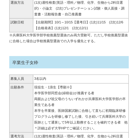
選抜方法
(1次)適性検査(英語・理科／物理、化学、生物から2科目選
択)・小論文 (2次)プレゼンテーション試験・個人面接・調
査書・活動報告書・自己推薦書
試験日程
【出願期間】10/1～10/15【選考日】(1次)11/15 (2次)12/6
【合格発表】(1次)12/1 (2次)12/11
※兵庫医科大学医学部学校推薦型選抜のみ両方受験可。ただし学校推薦型選抜
に合格した場合は学校推薦型選抜での入学を優先とする。
卒業生子女枠
募集人員
3名以内
出願条件
現役生・1浪生
【専願※】
本学医学部同窓会(緑樹会)が推薦する者
両親および祖父母のうちいずれかが兵庫医科大学医学部の卒
業生である者
本学を卒業後、医師国家試験に合格して直ちに初期臨床研修
プログラムを研修し修了した後、引き続いて兵庫医科大学の
医師として通算して5年以上勤務することを確約できる者 他
＊詳細は必ず大学HPでご確認ください。
選考方法
(1次)適性検査(英語・理科／物理、化学、生物から2科目選