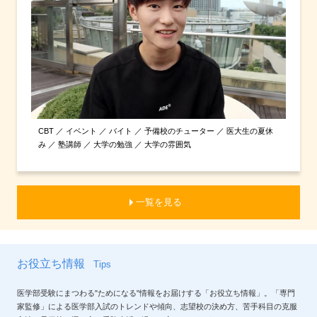
CBT ／ イベント ／ バイト ／ 予備校のチューター ／ 医大生の夏休
み ／ 塾講師 ／ 大学の勉強 ／ 大学の雰囲気
一覧を見る
お役立ち情報
Tips
医学部受験にまつわる"ためになる"情報をお届けする「お役立ち情報」。「専門
家監修」による医学部入試のトレンドや傾向、志望校の決め方、苦手科目の克服