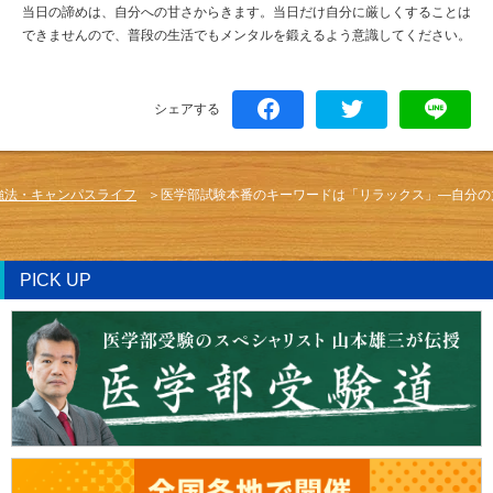
当日の諦めは、自分への甘さからきます。当日だけ自分に厳しくすることは
できませんので、普段の生活でもメンタルを鍛えるよう意識してください。
シェアする
強法・キャンパスライフ
医学部試験本番のキーワードは「リラックス」―自分の
PICK UP