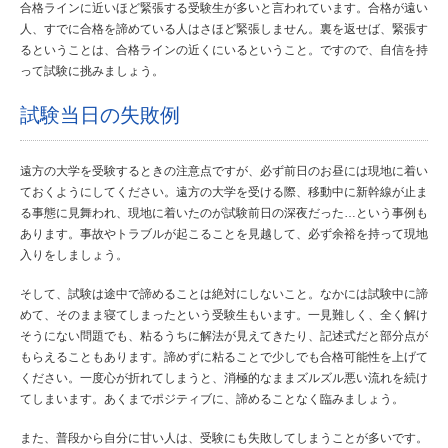
合格ラインに近いほど緊張する受験生が多いと言われています。合格が遠い
人、すでに合格を諦めている人はさほど緊張しません。裏を返せば、緊張す
るということは、合格ラインの近くにいるということ。ですので、自信を持
って試験に挑みましょう。
試験当日の失敗例
遠方の大学を受験するときの注意点ですが、必ず前日のお昼には現地に着い
ておくようにしてください。遠方の大学を受ける際、移動中に新幹線が止ま
る事態に見舞われ、現地に着いたのが試験前日の深夜だった…という事例も
あります。事故やトラブルが起こることを見越して、必ず余裕を持って現地
入りをしましょう。
そして、試験は途中で諦めることは絶対にしないこと。なかには試験中に諦
めて、そのまま寝てしまったという受験生もいます。一見難しく、全く解け
そうにない問題でも、粘るうちに解法が見えてきたり、記述式だと部分点が
もらえることもあります。諦めずに粘ることで少しでも合格可能性を上げて
ください。一度心が折れてしまうと、消極的なままズルズル悪い流れを続け
てしまいます。あくまでポジティブに、諦めることなく臨みましょう。
また、普段から自分に甘い人は、受験にも失敗してしまうことが多いです。