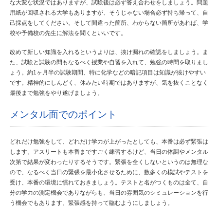
な大変な状況ではありますが、試験後は必ず答え合わせをしましょう。問題
用紙が回収される大学もありますが、そうじゃない場合必ず持ち帰って、自
己採点をしてください。そして間違った箇所、わからない箇所があれば、学
校や予備校の先生に解法を聞くといいです。
改めて新しい知識を入れるというよりは、抜け漏れの確認をしましょう。ま
た、試験と試験の間もなるべく授業や自習を入れて、勉強の時間を取りまし
ょう。約1ヶ月半の試験期間、特に化学などの暗記項目は知識が抜けやすい
です。精神的にしんどく、休みたい時期ではありますが、気を抜くことなく
最後まで勉強をやり遂げましょう。
メンタル面でのポイント
どれだけ勉強をして、どれだけ学力が上がったとしても、本番は必ず緊張は
します。アスリートも本番まですごく練習するけど、当日の体調やメンタル
次第で結果が変わったりするそうです。緊張を全くしないというのは無理な
ので、なるべく当日の緊張を最小化させるために、数多くの模試やテストを
受け、本番の環境に慣れておきましょう。テストと名がつくものは全て、自
分の学力の測定機会でありながらも、当日の雰囲気のシミュレーションを行
う機会でもあります。緊張感を持って臨むようにしましょう。