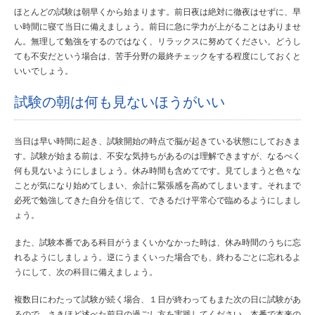
ほとんどの試験は朝早くから始まります。前日夜は絶対に徹夜はせずに、早
い時間に寝て当日に備えましょう。前日に急に学力が上がることはありませ
ん。無理して勉強をするのではなく、リラックスに努めてください。どうし
ても不安だという場合は、苦手分野の最終チェックをする程度にしておくと
いいでしょう。
試験の朝は何も見ないほうがいい
当日は早い時間に起き、試験開始の時点で脳が起きている状態にしておきま
す。試験が始まる前は、不安な気持ちがあるのは理解できますが、なるべく
何も見ないようにしましょう。休み時間も含めてです。見てしまうと色々な
ことが気になり始めてしまい、余計に緊張感を高めてしまいます。それまで
必死で勉強してきた自分を信じて、できるだけ平常心で臨めるようにしまし
ょう。
また、試験本番である科目がうまくいかなかった時は、休み時間のうちに忘
れるようにしましょう。逆にうまくいった場合でも、終わるごとに忘れるよ
うにして、次の科目に備えましょう。
複数日にわたって試験が続く場合、１日が終わってもまた次の日に試験があ
るので、さきほど述べた前日の過ごし方を実践してください。本番で本来の