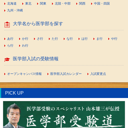
北海道
東北
関東
北陸・中部
関西
中国・四国
九州・沖縄
大学名から医学部を探す
あ行
か行
さ行
た行
な行
は行
ま行
や行
ら行
わ行
医学部入試の受験情報
オープンキャンパス情報
医学部入試カレンダー
入試変更点
PICK UP