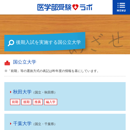
後期入試を実施する国公立大学
国公立大学
※「前期」等の選抜方式の表記は昨年度の情報を基にしています。
秋田大学
（国立・秋田県）
前期
後期
推薦
編入学
千葉大学
（国立・千葉県）