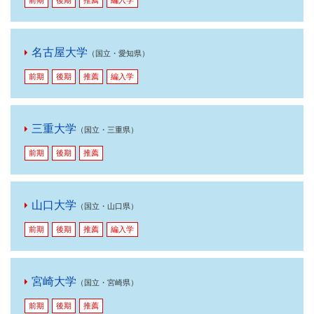
前期
後期
推薦
編入学
名古屋大学
（国立・愛知県）
前期
後期
推薦
編入学
三重大学
（国立・三重県）
前期
後期
推薦
山口大学
（国立・山口県）
前期
後期
推薦
編入学
宮崎大学
（国立・宮崎県）
前期
後期
推薦