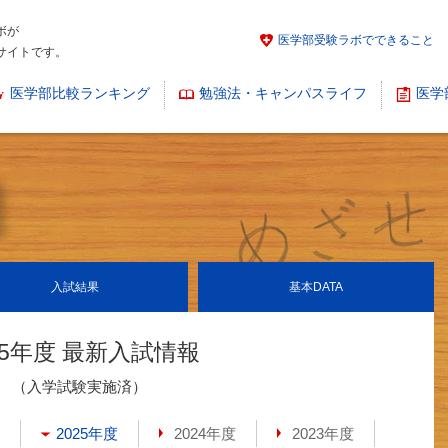
ボが
医学部受験ラボでできること
サイトです。
医学部比較ランキング
勉強法・キャンパスライフ
医学
入試結果
基本
DATA
25年度 最新入試情報
（入学試験実施済）
2025年度
2024年度
2023年度