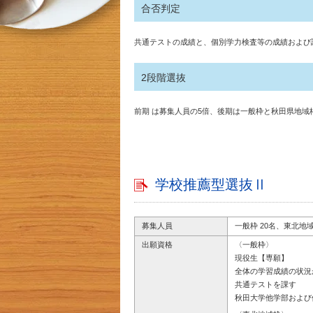
合否判定
共通テストの成績と、個別学力検査等の成績および
2段階選抜
前期 は募集人員の5倍、後期は一般枠と秋田県地域枠
学校推薦型選抜Ⅱ
募集人員
一般枠 20名、東北地
出願資格
〈一般枠〉
現役生【専願】
全体の学習成績の状況が
共通テストを課す
秋田大学他学部および