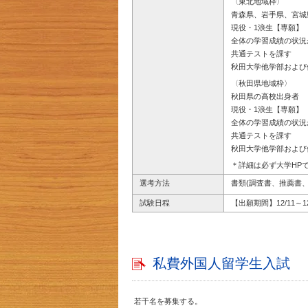
〈東北地域枠〉
青森県、岩手県、宮城
現役・1浪生【専願】
全体の学習成績の状況がA
共通テストを課す
秋田大学他学部および
〈秋田県地域枠〉
秋田県の高校出身者
現役・1浪生【専願】
全体の学習成績の状況がA
共通テストを課す
秋田大学他学部および
＊詳細は必ず大学HP
選考方法
書類(調査書、推薦書
試験日程
【出願期間】12/11～12
私費外国人留学生入試
若干名を募集する。