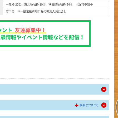
一般枠 20名、東北地域枠 10名、秋田県地域枠 24名 ※許可申請中
若干名 ※一般選抜前期日程の募集人員に含む
科目について