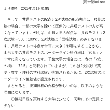
(河合塾kei-net
より抜粋 2025年度1月現在)
そして、共通テストの配点と2次試験の配点割合は、後期試
験の場合、一部の大学を除いて圧倒的に共通テストの方が高
くなっています。例えば、山形大学の配点は、共通テスト：2
次試験＝
950
：
100
で、2次試験は「面接試験」のみとなりま
す。共通テストの得点が合否に大きく影響をすることから、
山形大学の共通テストのボーダーライン得点率は「
90
％」と
非常に高くなっています。千葉大学の場合には、表の「
2
次」
の欄に「
72.5
」と記載されていますが、これは2次試験で英
語・数学・理科の学科試験が実施されるために、2次試験のボ
ーダーライン偏差値が設定されます。
まとめると、後期日程の合格が難しいのは、以下のような
理由になります。
①後期日程を実施する大学は少なく、同時にその定員は
少ない