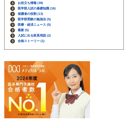
お役立ち情報
(39)
医学部入試の基礎知識
(16)
保護者の役割
(13)
医学部受験の勉強法
(5)
医療・経済ニュース
(5)
最新
(5)
入試に出る医系用語
(2)
合格ストーリー
(1)