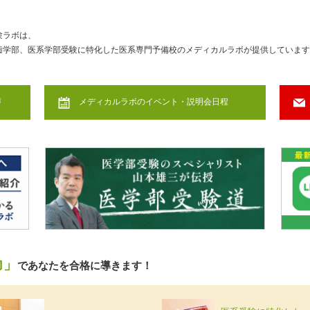
験ラボは、
歯学部、医系学部受験に特化した医系専門予備校のメディカルラボが提供しています
声
メディカルラボのイベント・説明会日程
力」
であなたを合格に導きます！