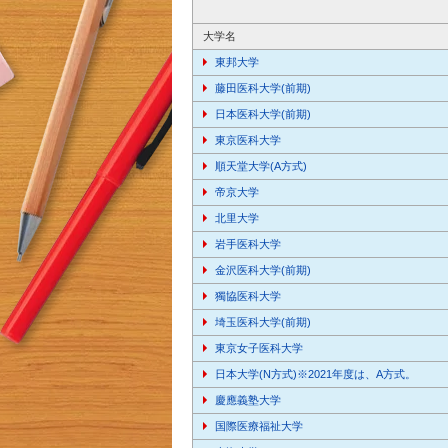
大学名
東邦大学
藤田医科大学(前期)
日本医科大学(前期)
東京医科大学
順天堂大学(A方式)
帝京大学
北里大学
岩手医科大学
金沢医科大学(前期)
獨協医科大学
埼玉医科大学(前期)
東京女子医科大学
日本大学(N方式)※2021年度は、A方式。
慶應義塾大学
国際医療福祉大学