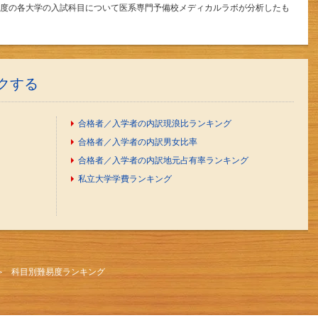
1年度の各大学の入試科目について医系専門予備校メディカルラボが分析したも
クする
合格者／入学者の内訳
現浪比ランキング
合格者／入学者の内訳
男女比率
合格者／入学者の内訳
地元占有率ランキング
私立大学
学費ランキング
科目別難易度ランキング