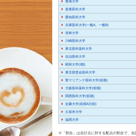
東海大学
産業医科大学
愛知医科大学
兵庫医科大学(一般A、一般B)
杏林大学
川崎医科大学
東北医科薬科大学
自治医科大学
昭和大学(I期)
東京慈恵会医科大学
聖マリアンナ医科大学(前期)
大阪医科薬科大学(前期)
関西医科大学(前期)
近畿大学(前期A日程)
久留米大学
福岡大学
※「割合」は合計点に対する配点の割合で、合