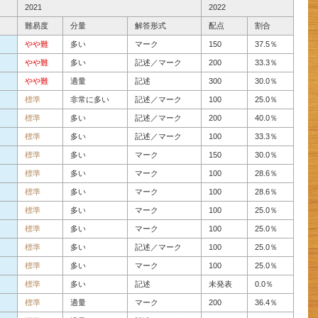
2021
2022
難易度
分量
解答形式
配点
割合
やや難
多い
マーク
150
37.5％
やや難
多い
記述／マーク
200
33.3％
やや難
適量
記述
300
30.0％
標準
非常に多い
記述／マーク
100
25.0％
標準
多い
記述／マーク
200
40.0％
標準
多い
記述／マーク
100
33.3％
標準
多い
マーク
150
30.0％
標準
多い
マーク
100
28.6％
標準
多い
マーク
100
28.6％
標準
多い
マーク
100
25.0％
標準
多い
マーク
100
25.0％
標準
多い
記述／マーク
100
25.0％
標準
多い
マーク
100
25.0％
標準
多い
記述
未発表
0.0％
標準
適量
マーク
200
36.4％