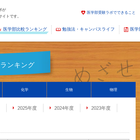
ボが
医学部受験ラボでできること
サイトです。
医学部比較ランキング
勉強法・キャンパスライフ
医学
易度ランキング
化学
生物
物理
2025年度
2024年度
2023年度