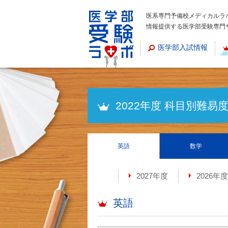
医系専門予備校メディカルラ
情報提供する医学部受験専門
医学部入試情報
2022年度 科目別難
英語
数学
2027年度
2026年度
英語