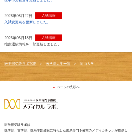
2026年06月22日
入試情報
入試変更点を更新しました。
2026年06月18日
入試情報
推薦選抜情報を一部更新しました。
医学部受験ラボTOP
医学部大学一覧
岡山大学
ページの先頭へ
医学部受験ラボは、
医学部、歯学部、医系学部受験に特化した医系専門予備校のメディカルラボが提供し