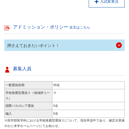
入試変更点
アドミッション・ポリシー
全文はこちら
押さえておきたいポイント！
募集人員
一般選抜前期
95名
学校推薦型選抜Ⅱ（地域枠コー
※
ス）
国際バカロレア選抜
5名
編入
5名
※医学部医学科における学校推薦型選抜Ⅱについて、現在申請中であり、確定次第速
やかに本学ホームページにてお知らせ。