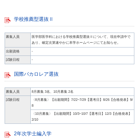
学校推薦型選抜Ⅱ
募集人員
医学部医学科における学校推薦型選抜Ⅱについて、現在申請中で
あり、確定次第速やかに本学ホームページにてお知らせ。
出願資格
-
試験日程
-
国際バカロレア選抜
募集人員
8月募集 3名、10月募集 2名
試験日程
〈8月募集〉【出願期間】7/22~7/29【選考日】8/26【合格発表】9/
8
〈10月募集〉【出願期間】10/3~10/7【選考日】12/3【合格発表】
2/10
2年次学士編入学