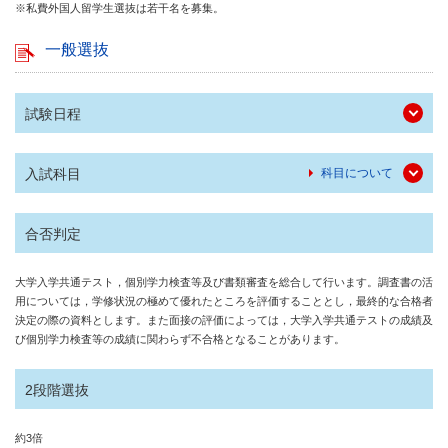
※私費外国人留学生選抜は若干名を募集。
一般選抜
試験日程
入試科目
科目について
合否判定
大学入学共通テスト，個別学力検査等及び書類審査を総合して行います。調査書の活
用については，学修状況の極めて優れたところを評価することとし，最終的な合格者
決定の際の資料とします。また面接の評価によっては，大学入学共通テストの成績及
び個別学力検査等の成績に関わらず不合格となることがあります。
2段階選抜
約3倍