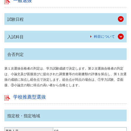
一般選抜
試験日程
入試科目
科目について
合否判定
第１次選抜合格者の判定は、学力試験成績で決定します。第２次選抜合格者の判定
は、小論文及び面接並びに提出された調査書等の出願書類の評価を採点し、第１次選
抜の成績に加点し総合点で決定します。総合点が同点の場合は、①学力試験、②面
接、③小論文の順に得点の高い者から合格とします。
学校推薦型選抜
指定校・指定地域