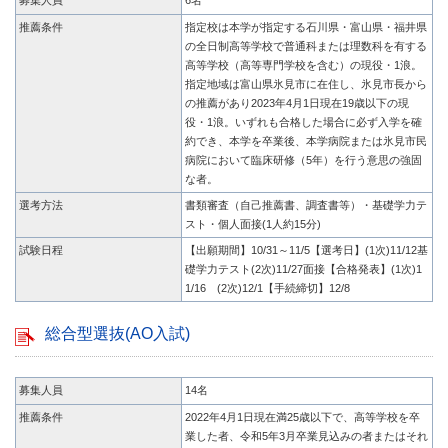
募集人員
6名
推薦条件
指定校は本学が指定する石川県・富山県・福井県
の全日制高等学校で普通科または理数科を有する
高等学校（高等専門学校を含む）の現役・1浪。
指定地域は富山県氷見市に在住し、氷見市長から
の推薦があり2023年4月1日現在19歳以下の現
役・1浪。いずれも合格した場合に必ず入学を確
約でき、本学を卒業後、本学病院または氷見市民
病院において臨床研修（5年）を行う意思の強固
な者。
選考方法
書類審査（自己推薦書、調査書等）・基礎学力テ
スト・個人面接(1人約15分)
試験日程
【出願期間】10/31～11/5【選考日】(1次)11/12基
礎学力テスト(2次)11/27面接【合格発表】(1次)1
1/16 (2次)12/1【手続締切】12/8
総合型選抜(AO入試)
募集人員
14名
推薦条件
2022年4月1日現在満25歳以下で、高等学校を卒
業した者、令和5年3月卒業見込みの者またはそれ