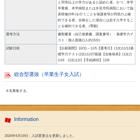
と同等以上の学力があると認めた者。かつ、本学
卒業後、本学病院または氷見市民病院において臨
床研修(5年)を行うことを保護者等が同意の上確
約できる者。合格をした場合には必ず入学するこ
とを確約できる者。(専願)
選考方法
書類審査（自己推薦書、調査書等）・基礎学力テ
スト・個人面接(1人約15分)
試験日程
【出願期間】10/31～11/5【選考日】(1次)11/12基
礎学力テスト(2次)11/27面接【合格発表】(1次)1
1/16 (2次)12/1【手続締切】12/8
総合型選抜（卒業生子女入試）
８名募集する。
Information
2026年6月19日：入試変更点を更新しました。