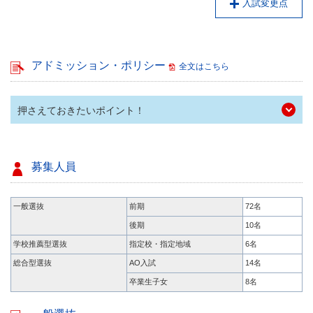
入試変更点
アドミッション・ポリシー
全文はこちら
押さえておきたいポイント！
募集人員
一般選抜
前期
72名
後期
10名
学校推薦型選抜
指定校・指定地域
6名
総合型選抜
AO入試
14名
卒業生子女
8名