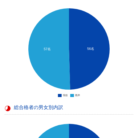
56名
57名
現役
既卒
総合格者の男女別内訳