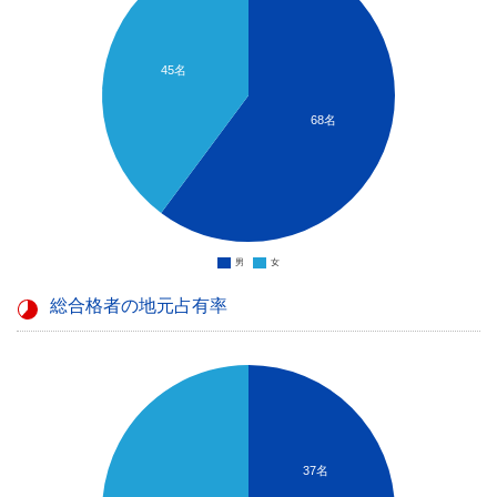
45名
68名
男
女
総合格者の地元占有率
37名