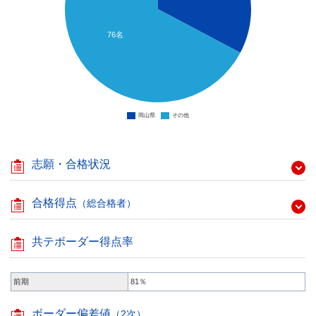
76名
岡山県
その他
志願・合格状況
合格得点
（総合格者）
共テボーダー得点率
前期
81％
ボーダー偏差値
（2次）