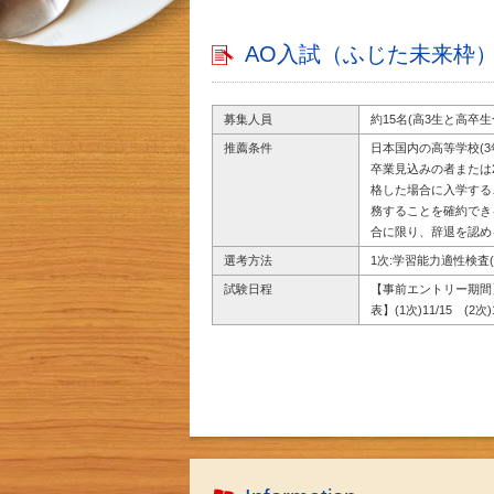
AO入試（ふじた未来枠
募集人員
約15名(高3生と高卒生
推薦条件
日本国内の高等学校(3
卒業見込みの者または2
格した場合に入学する
務することを確約でき
合に限り、辞退を認める。
選考方法
1次:学習能力適性検査
試験日程
【事前エントリー期間】8/
表】(1次)11/15 (2次