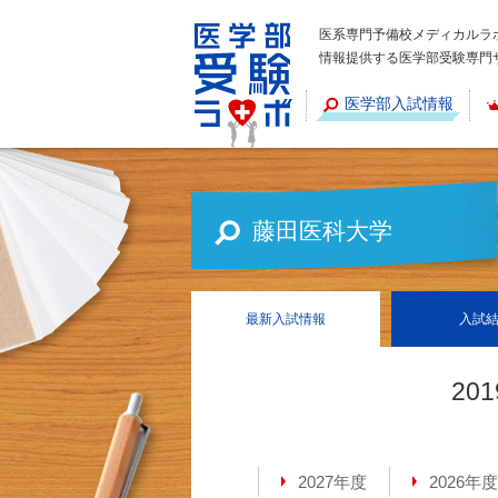
医系専門予備校メディカルラ
情報提供する医学部受験専門
医学部入試情報
藤田医科大学
最新
入試情報
入試
20
2027年度
2026年度