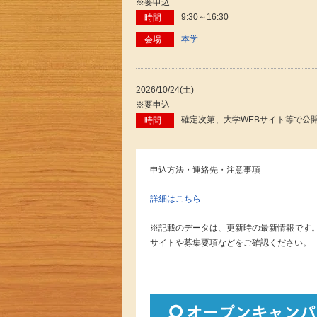
※要申込
9:30～16:30
時間
本学
会場
2026/10/24(土)
※要申込
確定次第、大学WEBサイト等で公
時間
申込方法・連絡先・注意事項
詳細はこちら
※記載のデータは、更新時の最新情報です
サイトや募集要項などをご確認ください。