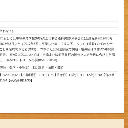
）
合わせて)
年)もしくは中等教育学校(6年)の全日制普通科(理数科を含む)全課程を2019年3月
018年3月または2017年3月に卒業した者。(2浪以下、もしくは現役) いずれも合
ことを確約できる者(専願)。 本学または関連病院で初期・後期臨床研修の5年間勤
る者。 ※AO入試においては、推薦または前期日程の国公立大医学科に合格した場
 事前エントリーが必要(8/20～10/20)。
(英語・数学・小論文) 2次:課題・面接・書類
20～10/20【出願期間】11/1～11/8【選考日】(1次)11/11 (2次)11/18【合格発
)11/24【手続締切11/30】