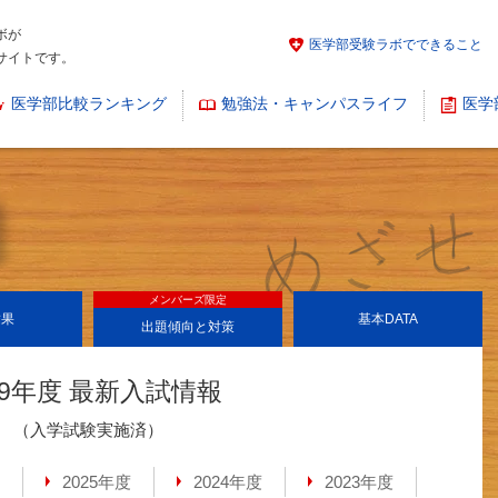
ボが
医学部受験ラボでできること
サイトです。
医学部比較ランキング
勉強法・キャンパスライフ
医学
メンバーズ限定
結果
基本
DATA
出題傾向と対策
19年度 最新入試情報
（入学試験実施済）
2025年度
2024年度
2023年度