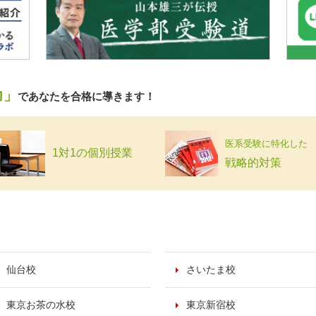
力」
であなたを合格に導きます！
医系受験に特化した
1対1の個別授業
戦略的対策
仙台校
さいたま校
東京お茶の水校
東京新宿校