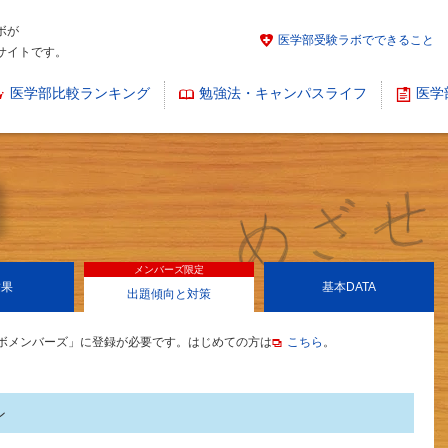
ボが
医学部受験ラボでできること
サイトです。
医学部比較ランキング
勉強法・キャンパスライフ
医学
メンバーズ限定
結果
基本
DATA
出題傾向と対策
ボメンバーズ」に登録が必要です。はじめての方は
こちら
。
ン