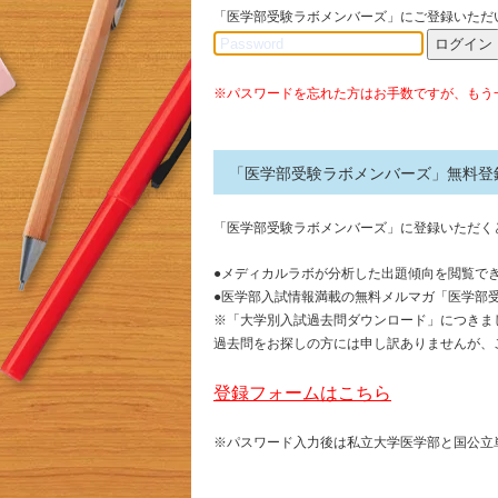
「医学部受験ラボメンバーズ」にご登録いただ
P
a
s
※パスワードを忘れた方はお手数ですが、もう
s
w
o
「医学部受験ラボメンバーズ」無料登
r
d
「医学部受験ラボメンバーズ」に登録いただく
●メディカルラボが分析した出題傾向を閲覧で
●医学部入試情報満載の無料メルマガ「医学部
※「大学別入試過去問ダウンロード」につきまし
過去問をお探しの方には申し訳ありませんが、
登録フォームはこちら
※パスワード入力後は私立大学医学部と国公立