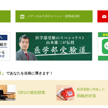
声
メディカルラボのイベント・説明会日程
力」
であなたを合格に導きます！
医系受験に特化した
1対1の個別授業
戦略的対策