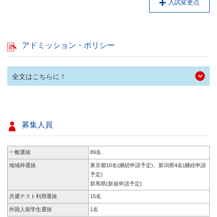
入試変更点
アドミッション・ポリシー
全文はこちらに！
募集人員
一般選抜
89名
地域枠選抜
東京都10名(継続申請予定)、新潟県4名(継続申請
予定)
群馬県(新規申請予定)
共通テスト利用選抜
15名
外国人留学生選抜
1名