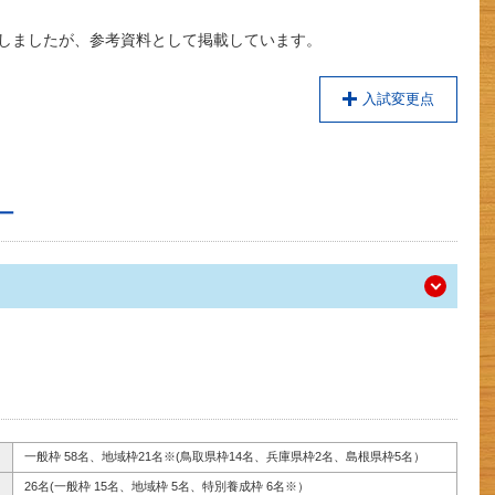
了しましたが、参考資料として掲載しています。
入試変更点
ー
一般枠 58名、地域枠21名※(鳥取県枠14名、兵庫県枠2名、島根県枠5名）
26名(一般枠 15名、地域枠 5名、特別養成枠 6名※）