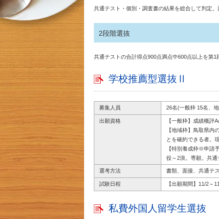
共通テスト・個別・調査書の結果を総合して判定。
2段階選抜
共通テストの合計得点900点満点中600点以上を第
学校推薦型選抜Ⅱ
募集人員
26名(一般枠 15名
出願資格
【一般枠】成績概評
【地域枠】鳥取県内
とを確約できる者。
【特別養成枠※申請
役～2浪。専願。共通
選考方法
書類、面接、共通テ
試験日程
【出願期間】11/2～1
私費外国人留学生選抜