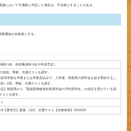
面接において不適格と判定した場合は、不合格とすることがある。
1段階選抜の合格者とする。
、地域枠 5名、特別養成枠 6名※申請予定）
Aの現役。専願。共通テストを課す。
の高等学校を卒業または卒業見込みで、入学後、鳥取県の奨学金を必ず受給するこ
現役～2浪。専願。共通テストを課す。
予定】鳥取県から「緊急医師確保対策奨学金の予約奨学生」の決定を受けている現
テストを課す。
スト
1/9【選考日】面接：12/2、共通テスト【合格発表】2024/2/9