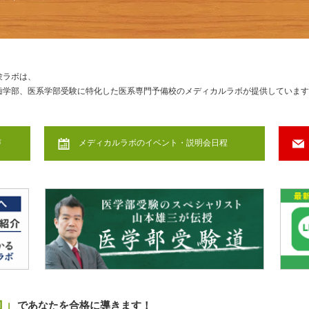
験ラボは、
歯学部、医系学部受験に特化した医系専門予備校のメディカルラボが提供しています
声
メディカルラボのイベント・説明会日程
力」
であなたを合格に導きます！