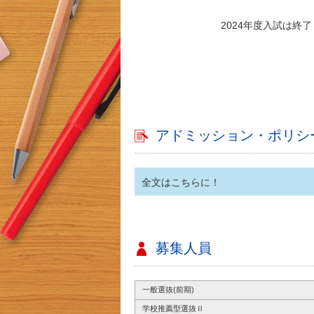
2024年度入試は終
アドミッション・ポリシ
全文はこちらに！
募集人員
一般選抜(前期)
学校推薦型選抜Ⅱ