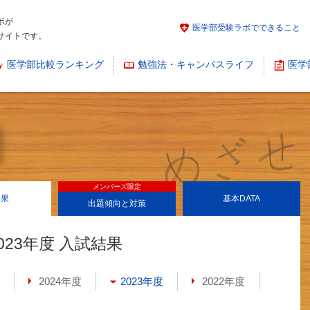
ボが
医学部受験ラボでできること
サイトです。
医学部比較ランキング
勉強法・キャンパスライフ
医学
メンバーズ限定
結果
基本
DATA
出題傾向と対策
023年度 入試結果
2024年度
2023年度
2022年度