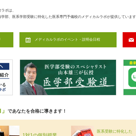
験ラボは、
歯学部、医系学部受験に特化した医系専門予備校のメディカルラボが提供しています
声
メディカルラボのイベント・説明会日程
力」
であなたを合格に導きます！
医系受験に特化した
1対1の個別授業