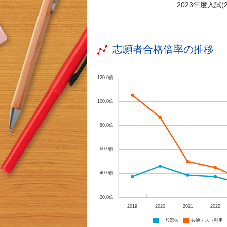
2023年度入試
志願者合格倍率の推移
120.0倍
100.0倍
80.0倍
60.0倍
40.0倍
20.0倍
2019
2020
2021
2022
一般選抜
共通テスト利用