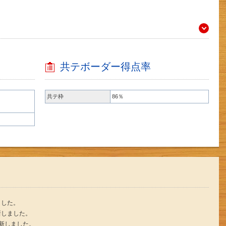
共テボーダー得点率
共テ枠
86％
ました。
新しました。
更新しました。