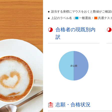
該当する座標にマウスをおくと数値がご確認
上記のラベル名（
一般選抜・
共通テス
合格者の現既別内
訳
志願・合格状況