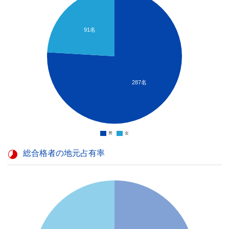
91名
287名
男
女
総合格者の地元占有率