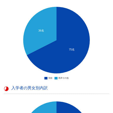
36名
75名
現役
既卒その他
入学者の男女別内訳