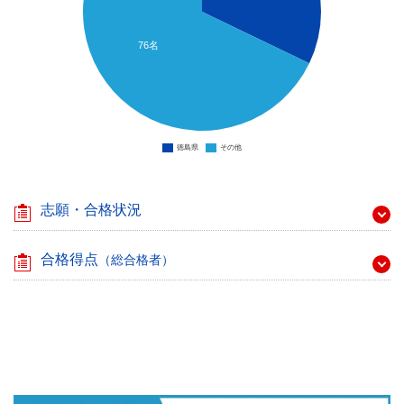
76名
徳島県
その他
志願・合格状況
合格得点
（総合格者）