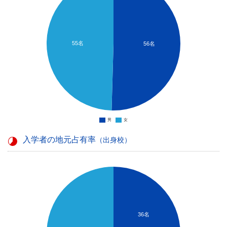
55名
56名
男
女
入学者の地元占有率
（出身校）
36名