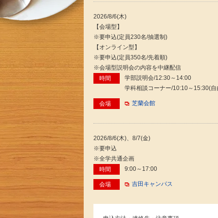
2026/8/6(木)
【会場型】
※要申込(定員230名/抽選制)
【オンライン型】
※要申込(定員350名/先着順)
※会場型説明会の内容を中継配信
学部説明会/12:30～14:00
時間
学科相談コーナー/10:10～15:30(
芝蘭会館
会場
2026/8/6(木)、8/7(金)
※要申込
※全学共通企画
9:00～17:00
時間
吉田キャンパス
会場