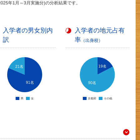
(2025年1月～3月実施分)の分析結果です。
入学者の男女別内
入学者の地元占有
訳
率
（出身校）
19名
21名
91名
90名
男
女
京都府
その他