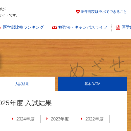
ボが
医学部受験ラボでできること
サイトです。
医学部比較ランキング
勉強法・キャンパスライフ
医学
入試結果
基本
DATA
025年度 入試結果
2024年度
2023年度
2022年度