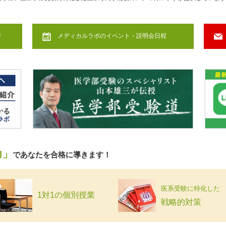
声
メディカルラボのイベント・説明会日程
力」
であなたを合格に導きます！
医系受験に特化した
1対1の個別授業
戦略的対策