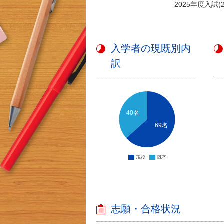
2025年度入試
入学者の現既別内
訳
40名
69名
現役
既卒
志願・合格状況