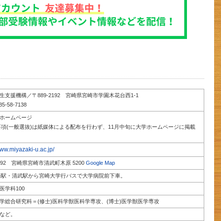
生支援機構／〒889-2192 宮崎県宮崎市学園木花台西1-1
5-58-7138
のホームページ
要項(一般選抜)は紙媒体による配布を行わず、11月中旬に大学ホームページに掲載
www.miyazaki-u.ac.jp/
1692 宮崎県宮崎市清武町木原 5200
Google Map
崎駅・清武駅から宮崎大学行バスで大学病院前下車。
医学科100
学総合研究科＝(修士)医科学獣医科学専攻、(博士)医学獣医学専攻
など。