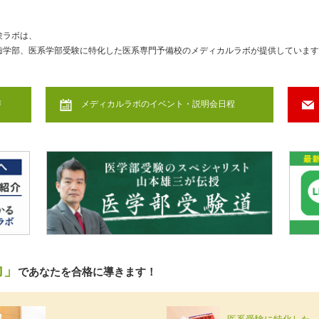
験ラボは、
歯学部、医系学部受験に特化した医系専門予備校のメディカルラボが提供しています
声
メディカルラボのイベント・説明会日程
力」
であなたを合格に導きます！