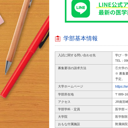
学部基本情報
入試に関する問い合わせ先
学び・学
TEL：098
募集要項の請求方法
①大学
※ 募集
予定。
大学ホームページ
https://
学部所在地
〒889-
アクセス
JR南宮
学部学科・定員
医学部＝
大学院
医学獣医
おもな付属施設
附属病院