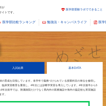
ボが
医学部受験ラボでできること
サイトです。
医学部比較ランキング
勉強法・キャンパスライフ
医学
入試結果
基本
DATA
師の育成を目指しています。各学年で義務づけられている授業科目の単位を修得し
。臨床実習教育を重視し、4年次には診断学実習を導入しています。4年次後半から5
ら6年次前半では、附属病院だけでなく県内外の医療施設や海外の協定校も実習施設
ます。