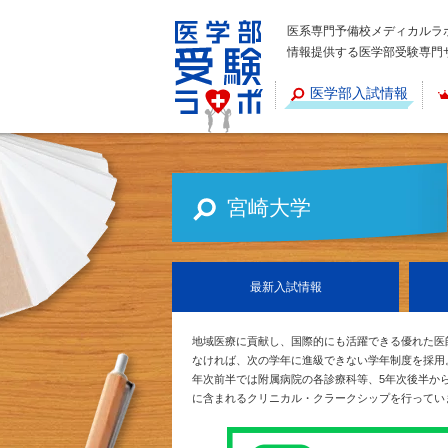
医系専門予備校メディカルラ
情報提供する医学部受験専門
医学部入試情報
宮崎大学
最新
入試情報
地域医療に貢献し、国際的にも活躍できる優れた医
なければ、次の学年に進級できない学年制度を採用
年次前半では附属病院の各診療科等、5年次後半か
に含まれるクリニカル・クラークシップを行ってい