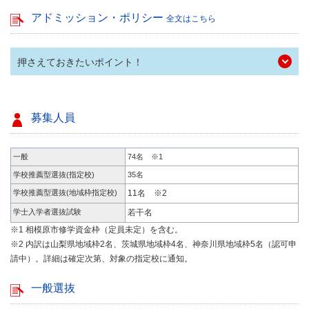
アドミッション・ポリシー
全文はこちら
押さえておきたいポイント！
募集人員
一般
74名 ※1
学校推薦型選抜(指定校)
35名
学校推薦型選抜(地域枠指定校)
11名 ※2
学士入学者選抜試験
若干名
※1 相模原市修学資金枠（定員未定）を含む。
※2 内訳は山梨県地域枠2名、茨城県地域枠4名、神奈川県地域枠5名（認可申
請中）。詳細は確定次第、対象の指定校に通知。
一般選抜