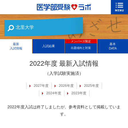
北里大学
メンバーズ限定
最新
基本
入試結果
出題傾向と対策
入試情報
DATA
2022年度 最新入試情報
（入学試験実施済）
2027年度
2026年度
2025年度
2024年度
2023年度
2022年度入試は終了しましたが、参考資料として掲載していま
す。