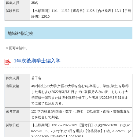
募集人員
35名
試験日程
【出願期間】11/1～11/12【選考日】11/28【合格発表】12/1【手続
締切】12/10
地域枠指定校
※認可申請中。
1年次後期学士編入学
募集人員
若干名
出願資格
4年制以上の大学(外国の大学を含む)を卒業し、学位(学士)を取得
した者および2022年3月31日までに取得見込みの者、もしくは大
学院修士課程または博士課程を修了した者及び2022年3月31日ま
でに修了見込みの者。
選考方法
1次:学力検査(外国語・数学・理科) 2次:論文・面接・書類審査な
どを総合して判定。
試験日程
【出願期間】12/17～2022/1/21【選考日】(1次)2022/1/30 (2次)2
022/2/5、6、7(いずれか1日を選択)【合格発表】(1次)2022/2/3 (2
次)2022/2/9【手続締切】2022/2/16