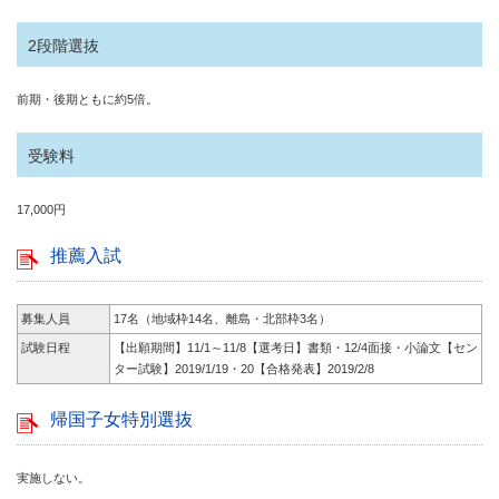
2段階選抜
前期・後期ともに約5倍。
受験料
17,000円
推薦入試
募集人員
17名（地域枠14名、離島・北部枠3名）
試験日程
【出願期間】11/1～11/8【選考日】書類・12/4面接・小論文【セン
ター試験】2019/1/19・20【合格発表】2019/2/8
帰国子女特別選抜
実施しない。