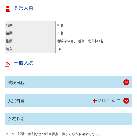
募集人員
前期
70名
後期
25名
推薦
地域枠14名、 離島・北部枠3名
編入
5名
一般入試
試験日程
入試科目
科目について
合否判定
センター試験・個別などの総合得点上位から順次合格者とする。