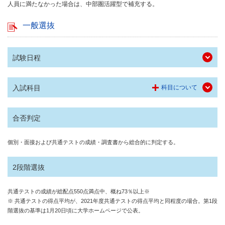
人員に満たなかった場合は、中部圏活躍型で補充する。
一般選抜
試験日程
入試科目
科目について
合否判定
個別・面接および共通テストの成績・調査書から総合的に判定する。
2段階選抜
共通テストの成績が総配点550点満点中、概ね73％以上※
※ 共通テストの得点平均が、2021年度共通テストの得点平均と同程度の場合。第1段
階選抜の基準は1月20日頃に大学ホームページで公表。