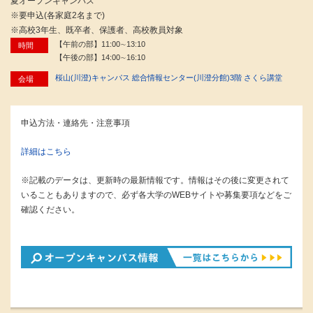
夏オープンキャンパス
※要申込(各家庭2名まで)
※高校3年生、既卒者、保護者、高校教員対象
【午前の部】11:00∼13:10
時間
【午後の部】14:00∼16:10
桜山(川澄)キャンパス 総合情報センター(川澄分館)3階 さくら講堂
会場
申込方法・連絡先・注意事項
詳細はこちら
※記載のデータは、更新時の最新情報です。情報はその後に変更されて
いることもありますので、必ず各大学のWEBサイトや募集要項などをご
確認ください。