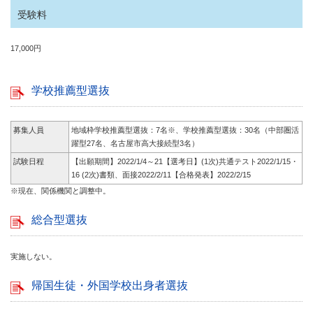
受験料
17,000円
学校推薦型選抜
募集人員
地域枠学校推薦型選抜：7名※、学校推薦型選抜：30名（中部圏活
躍型27名、名古屋市高大接続型3名）
試験日程
【出願期間】2022/1/4～21【選考日】(1次)共通テスト2022/1/15・
16 (2次)書類、面接2022/2/11【合格発表】2022/2/15
※現在、関係機関と調整中。
総合型選抜
実施しない。
帰国生徒・外国学校出身者選抜