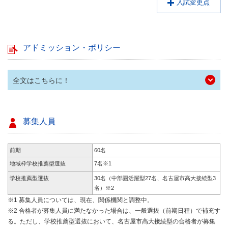
入試変更点
アドミッション・ポリシー
全文はこちらに！
募集人員
前期
60名
地域枠学校推薦型選抜
7名※1
学校推薦型選抜
30名（中部圏活躍型27名、名古屋市高大接続型3
名）※2
※1 募集人員については、現在、関係機関と調整中。
※2 合格者が募集人員に満たなかった場合は、一般選抜（前期日程）で補充す
る。ただし、学校推薦型選抜において、名古屋市高大接続型の合格者が募集